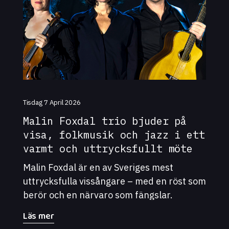
Tisdag 7 April 2026
Malin Foxdal trio bjuder på
visa, folkmusik och jazz i ett
varmt och uttrycksfullt möte
Malin Foxdal är en av Sveriges mest
uttrycksfulla vissångare – med en röst som
berör och en närvaro som fängslar.
Tillsammans med Emma Reid och Dan
Läs mer
Knagg turnerar hon i Västernorrland med