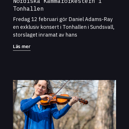
Nordiska Kammarorkestern i
Tonhallen
Fredag 12 februari gör Daniel Adams-Ray
en exklusiv konsert i Tonhallen i Sundsvall,
storslaget inramat av hans
femmannaband och Nordiska
Läs mer
Kammarorkestern. Det blir en kväll där
Daniels innerliga texter och melodier får
nya dimensioner i mötet med orkestern –
under ledning av Sofia Winiarski.