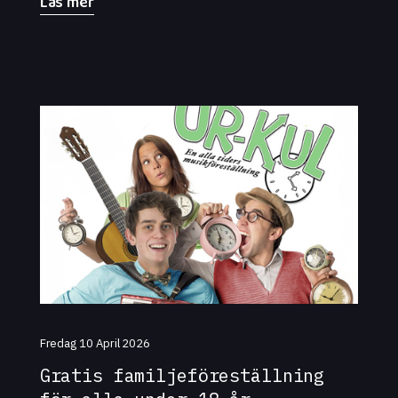
Läs mer
nyskriven musik med poesi av Jila
Mossaed. Här berättar hon om
repertoarval, arbetsprocesser och
utmaningen i att ge liv åt helt ny musik.
Fredag 10 April 2026
Gratis familjeföreställning