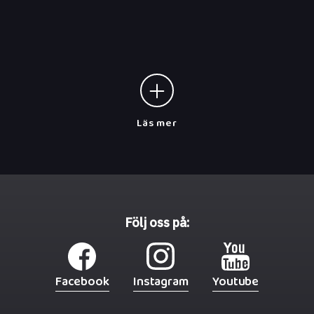
en konsert där folkmusik, jazz och egna
sånger vävs samman till en varm och
levande helhet.
Läs mer
Följ oss på:
Facebook
Instagram
Youtube