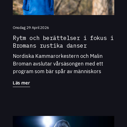
Onsdag 29 April 2026
Rytm och berättelser i fokus i
Bromans rustika danser
Nordiska Kammarorkestern och Malin
Broman avslutar vårsäsongen med ett
program som bär spår av människors
gemensamma rytmer – valser, polskor och
Läs mer
ringdanser. - Musik utan ord kan ändå säga
något djupt personligt, säger Malin
Broman.