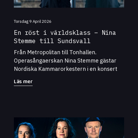
Torsdag 9 April 2026
En röst i världsklass – Nina
Stemme till Sundsvall
Från Metropolitan till Tonhallen.
Operasångaerskan Nina Stemme gästar
Nordiska Kammarorkestern i en konsert
under ledning av dirigenten Patrik
Läs mer
Ringborg. - Hennes kraftfulla men ändå
nyansrika sång rör vid det innersta. Den
här konserten kommer bli något alldeles
extra, säger Marita Henningsdotter
Lovnér, musikchef och konstnärlig ledare
för Nordiska Kammarorkestern.